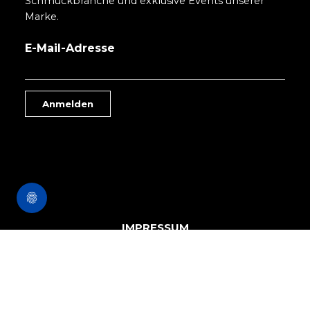
Schmuckbranche und exklusive Events unserer
Marke.
E-Mail-Adresse
Anmelden
IMPRESSUM
DATENSCHUTZERKLÄRUNG
KUNDENSERVICE
Kontaktieren Sie unsere Zentrale jederzeit von Mo. bis Sa.