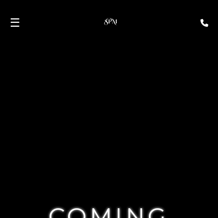
☰
COMING